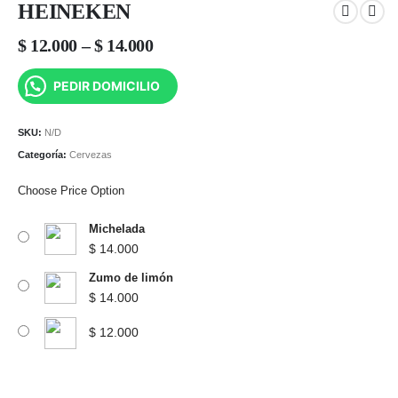
HEINEKEN
Price
$
12.000
–
$
14.000
range:
$ 12.000
PEDIR DOMICILIO
through
$ 14.000
SKU:
N/D
Categoría:
Cervezas
Choose Price Option
Michelada
$
14.000
Zumo de limón
$
14.000
$
12.000