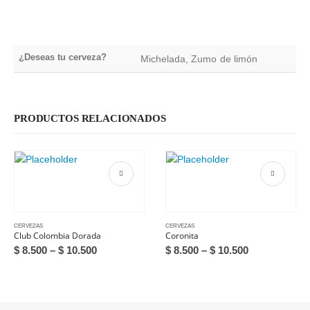
¿Deseas tu cerveza?
Michelada, Zumo de limón
PRODUCTOS RELACIONADOS
CERVEZAS
CERVEZAS
Club Colombia Dorada
Coronita
Price
Price
$
8.500
–
$
10.500
$
8.500
–
$
10.500
range:
range:
$ 8.500
$ 8.500
through
through
$ 10.500
$ 10.500