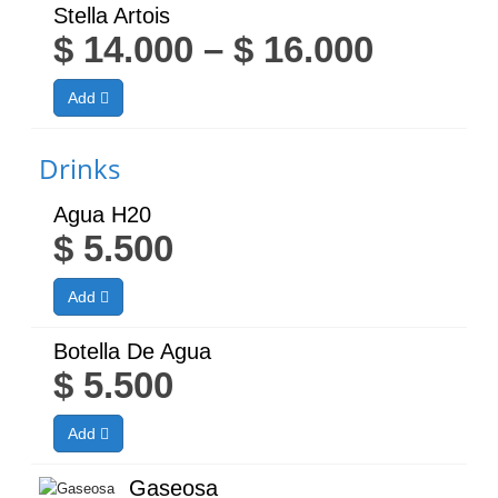
throug
Stella Artois
Price
$
14.000
–
$
16.000
$ 14.00
range:
Add
$ 14.00
throug
Drinks
$ 16.00
Agua H20
$
5.500
Add
Botella De Agua
$
5.500
Add
Gaseosa