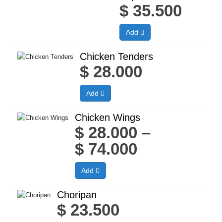
$
35.500
Add
Chicken Tenders
$
28.000
Add
Chicken Wings
$
28.000
–
Price
$
74.000
range:
Add
$ 28.000
through
Choripan
$
23.500
$ 74.000