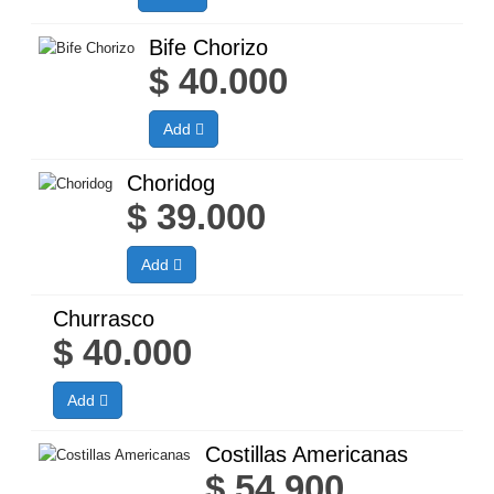
Bife Chorizo
$
40.000
Add
Choridog
$
39.000
Add
Churrasco
$
40.000
Add
Costillas Americanas
$
54.900