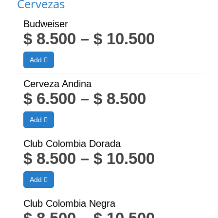
Cervezas
Budweiser
Price
$
8.500
–
$
10.500
range:
Add
$ 8.500
through
Cerveza Andina
Price
$
6.500
–
$
8.500
$ 10.500
range:
Add
$ 6.500
through
Club Colombia Dorada
Price
$
8.500
–
$
10.500
$ 8.500
range:
Add
$ 8.500
through
Club Colombia Negra
Price