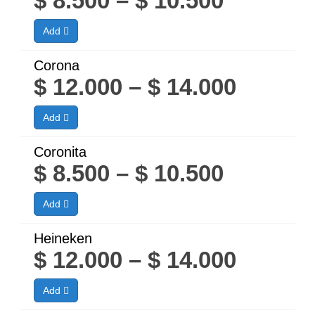
$
8.500
–
$
10.500
$ 10.500
range:
Add
$ 8.500
through
Corona
Price
$
12.000
–
$
14.000
$ 10.500
range:
Add
$ 12.00
throug
Coronita
Price
$
8.500
–
$
10.500
$ 14.00
range:
Add
$ 8.500
through
Heineken
Price
$
12.000
–
$
14.000
$ 10.500
range:
Add
$ 12.00