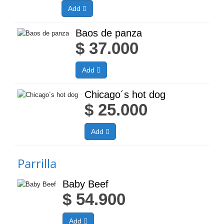
Add
Baos de panza
$
37.000
Add
Chicago´s hot dog
$
25.000
Add
Parrilla
Baby Beef
$
54.900
Add