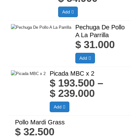
Add
Pechuga De Pollo
A La Parrilla
$
31.000
Add
Picada MBC x 2
$
193.500
–
Price
$
239.000
range:
Add
$ 193.500
through
Pollo Mardi Grass
$
32.500
$ 239.000