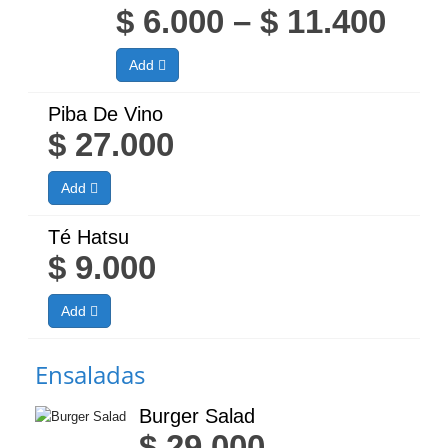
Pri
$
6.000
–
$
11.400
ran
Add
$ 6.
thr
Piba De Vino
$
27.000
$ 11
Add
Té Hatsu
$
9.000
Add
Ensaladas
Burger Salad
$
29.000